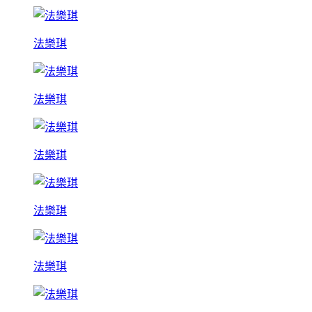
法樂琪
法樂琪
法樂琪
法樂琪
法樂琪