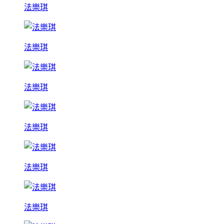
法樂琪
法樂琪
法樂琪
法樂琪
法樂琪
法樂琪