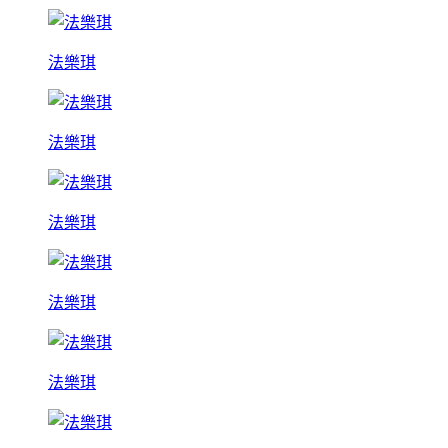
法樂琪
法樂琪
法樂琪
法樂琪
法樂琪