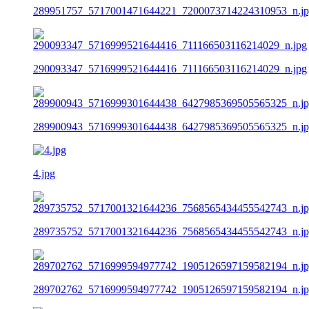
289951757_5717001471644221_7200073714224310953_n.j
290093347_5716999521644416_711166503116214029_n.jpg
289900943_5716999301644438_6427985369505565325_n.j
4.jpg
289735752_5717001321644236_7568565434455542743_n.j
289702762_5716999594977742_1905126597159582194_n.j