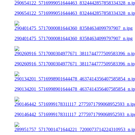
290654122_5716999051644463_8324442857858334328_n.j
290401475_5717000081644360_83584634099797907_n.jpg
290260916_5717000304977671_3811744777509583396_n.jp
290134201_5716998901644478_4637414356407585854_n.j
290146442_5716999178311117_2775971799068952593_n.jp