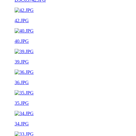
42.JPG
40.JPG
39.JPG
36.JPG
35.JPG
34.JPG