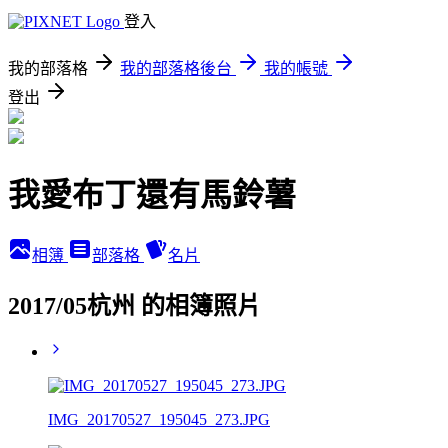
登入
我的部落格
我的部落格後台
我的帳號
登出
我愛布丁還有馬鈴薯
相簿
部落格
名片
2017/05杭州 的相簿照片
IMG_20170527_195045_273.JPG