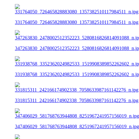
331764050_726465828883080_1357382510117984511_n.jpg
347263830_2478002512352223_5280816826814091088_n.j
331938768_3352362024982533_1519908389852262602_n.j
331815311_242166174902338_7058633987161142276_n.jpg
347406029_581768763944808_8251967241957156019_n.jpg