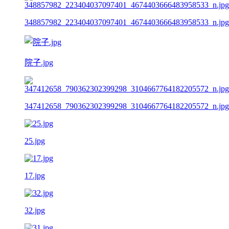
348857982_223404037097401_4674403666483958533_n.jpg
院子.jpg
347412658_790362302399298_3104667764182205572_n.jpg
25.jpg
17.jpg
32.jpg