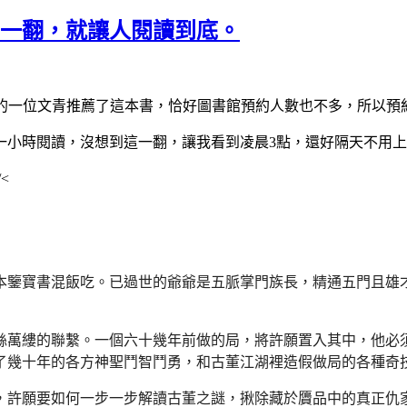
，一翻，就讓人閱讀到底。
蹤的一位文青推薦了這本書，恰好圖書館預約人數也不多，所以預
一小時閱讀，沒想到這一翻，讓我看到凌晨3點
，
還好隔天不用上班>
<
本鑒寶書混飯吃。
已過世的爺爺是五脈掌門族長，精通五門且雄
絲萬縷的聯繫。
一個六十幾年前做的局，將許願置入其中，
他必
了幾十年的各方神聖鬥智鬥勇，
和古董江湖裡造假做局的各種奇
，
許願要如何一步一步解讀古董之謎，
揪除藏於贗品中的真正仇