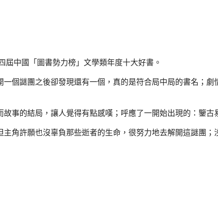
第四屆中國「圖書勢力榜」文學類年度十大好書。
開一個謎團之後卻發現還有一個，真的是符合局中局的書名；劇
而故事的結局，讓人覺得有點感嘆；呼應了一開始出現的：鑒古
但主角許願也沒辜負那些逝者的生命，很努力地去解開這謎團；