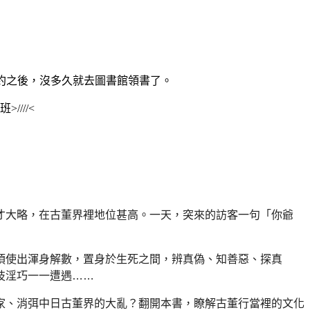
約之後，沒多久就去圖書館領書了。
////<
才大略，在古董界裡地位甚高。
一天，突來的訪客一句「你爺
須使出渾身解數，置身於生死之間，
辨真偽、知善惡、探真
技淫巧一一遭遇……
家、消弭中日古董界的大亂？
翻開本書，瞭解古董行當裡的文化