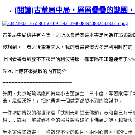
[閱讀]古董局中局，層層疊疊的謎團
古董局中局總共有４集，之所以會借閱這本書是因為在IG追
沒想到，一看之後驚為天人，我的看書習慣大多是利用睡前的
上回看書看到放不下來是哈利波特耶，都事隔不知道幾年了>////
先PO上博客來擷取的內容簡介
----------------------------------------------
許願，北京城琉璃廠四悔齋小古董舖主，三十歲，
靠著家傳半
爺，是個漢奸！」
把他帶進一個做夢都想不到的陰謀中。
一件坊間傳說的稀世珍寶「武則天明堂玉佛頭」竟和自己有千
相……
靠著一堆散碎不全的照片線索破解玉佛頭之謎，
和蟄伏
半本家傳鑑寶書、一堆散碎不全的照片、兩個心懷叵測的伙伴