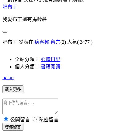
肥布丁
我愛布丁還有馬鈴薯
肥布丁 發表在
痞客邦
留言
(2)
人氣(
2477
)
全站分類：
心情日記
個人分類：
書籍閱讀
▲top
載入更多
公開留言
私密留言
發佈留言