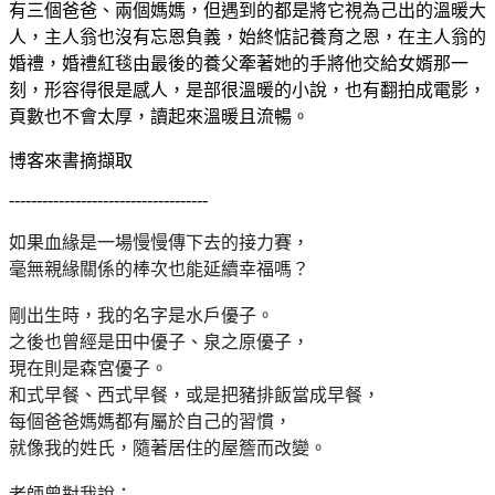
有三個爸爸、兩個媽媽，但遇到的都是將它視為己出的溫暖大
人，主人翁也沒有忘恩負義，始終惦記養育之恩，在主人翁的
婚禮，婚禮紅毯由最後的養父牽著她的手將他交給女婿那一
刻，形容得很是感人，是部很溫暖的小說，也有翻拍成電影，
頁數也不會太厚，讀起來溫暖且流暢。
博客來書摘擷取
------------------------------------
如果血緣是一場慢慢傳下去的接力賽，
毫無親緣關係的棒次也能延續幸福嗎？
剛出生時，我的名字是水戶優子。
之後也曾經是田中優子、泉之原優子，
現在則是森宮優子。
和式早餐、西式早餐，或是把豬排飯當成早餐，
每個爸爸媽媽都有屬於自己的習慣，
就像我的姓氏，隨著居住的屋簷而改變。
老師曾對我說：